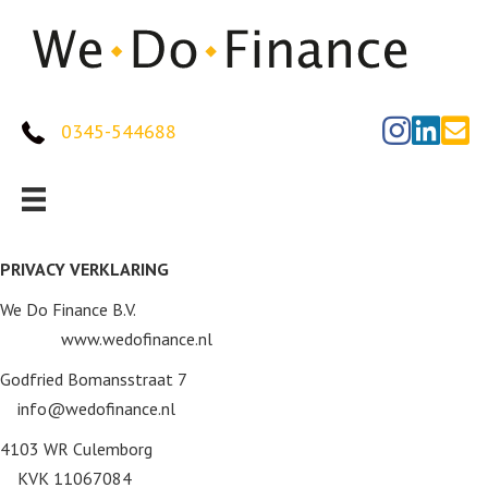
0345-544688
PRIVACY VERKLARING
We Do Finance B.V.
www.wedofinance.nl
Godfried Bomansstraat 7
info@wedofinance.nl
4103 WR Culemborg
KVK 11067084